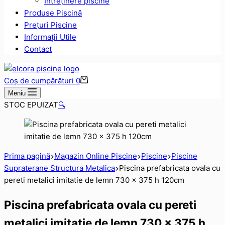
Intreținere piscine
Produse Piscină
Prețuri Piscine
Informații Utile
Contact
Coș de cumpărături
0
Meniu
STOC EPUIZAT
🔍
Prima pagină
Magazin Online Piscine
Piscine
Piscine
Supraterane Structura Metalica
Piscina prefabricata ovala cu
pereti metalici imitatie de lemn 730 x 375 h 120cm
Piscina prefabricata ovala cu pereti
metalici imitatie de lemn 730 x 375 h