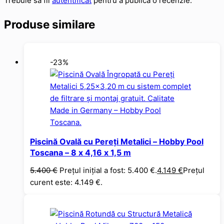
Trebuie să fii
autentificat
pentru a publica o recenzie.
Produse similare
-23%
Piscină Ovală cu Pereți Metalici – Hobby Pool
Toscana – 8 x 4,16 x 1,5 m
5.400
€
Prețul inițial a fost: 5.400 €.
4.149
€
Prețul
curent este: 4.149 €.