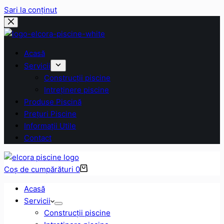
Sari la conținut
Acasă
Servicii
Construcții piscine
Intreținere piscine
Produse Piscină
Prețuri Piscine
Informații Utile
Contact
Coș de cumpărături
0
Acasă
Servicii
Construcții piscine