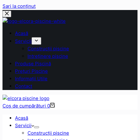
Sari la conținut
Acasă
Servicii
Construcții piscine
Intreținere piscine
Produse Piscină
Prețuri Piscine
Informații Utile
Contact
Coș de cumpărături
0
Acasă
Servicii
Construcții piscine