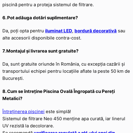
piscină pentru a proteja sistemul de filtrare.
6. Pot adăuga dotări suplimentare?
Da, poți opta pentru
iluminat LED
,
bordură decorativă
sau
alte accesorii disponibile contra-cost.
7. Montajul și livrarea sunt gratuite?
Da, sunt gratuite oriunde în România, cu excepția cazării și
transportului echipei pentru locațiile aflate la peste 50 km de
București.
8. Cum se întreține Piscina Ovală Îngropată cu Pereți
Metalici?
Întreținerea piscinei
este simplă!
Sistemul de filtrare Neo 450 menține apa curată, iar linerul
UV rezistă la decolorare.
Se recomandă
verificarea regulată a pH-ului apei din