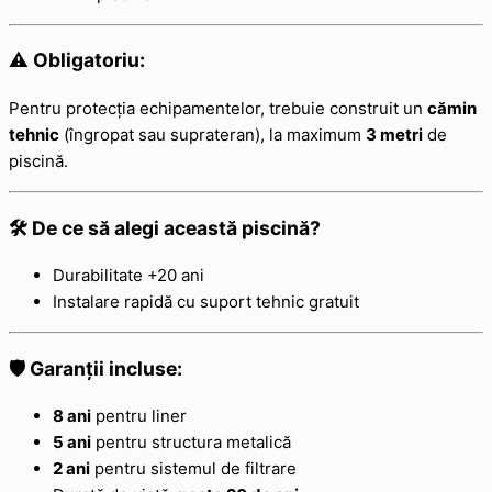
⚠️ Obligatoriu:
Pentru protecția echipamentelor, trebuie construit un
cămin
tehnic
(îngropat sau suprateran), la maximum
3 metri
de
piscină.
🛠️ De ce să alegi această piscină?
Durabilitate +20 ani
Instalare rapidă cu suport tehnic gratuit
🛡️ Garanții incluse:
8 ani
pentru liner
5 ani
pentru structura metalică
2 ani
pentru sistemul de filtrare