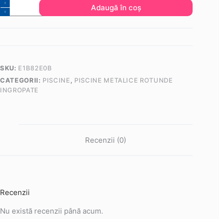
Cantitate
Adaugă în coș
Piscină
Rotundă
cu
Structură
Metalică
SKU:
E1B82E0B
-
CATEGORII:
PISCINE
,
PISCINE METALICE ROTUNDE
Hobby
INGROPATE
Pool
Milano
-
700
Recenzii (0)
x
150
cm
Recenzii
Nu există recenzii până acum.