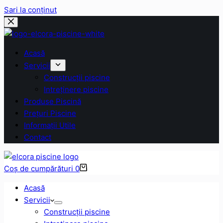
Sari la conținut
Acasă
Servicii
Construcții piscine
Intreținere piscine
Produse Piscină
Prețuri Piscine
Informații Utile
Contact
Coș de cumpărături
0
Acasă
Servicii
Construcții piscine