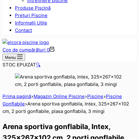
Intreținere piscine
Produse Piscină
Prețuri Piscine
Informații Utile
Contact
Coș de cumpărături
0
Meniu
STOC EPUIZAT
🔍
Prima pagină
Magazin Online Piscine
Piscine
Piscine
Gonflabile
Arena sportiva gonflabila, Intex, 325x267x102
cm, 2 porti gonflabile, plasa gonflabila, 3 mingi
Arena sportiva gonflabila, Intex,
325x267x102 cm, 2 porti gonflabile,