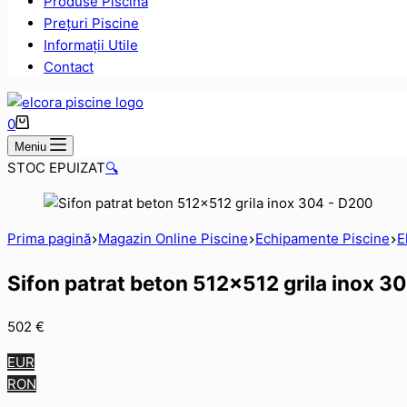
Produse Piscină
Prețuri Piscine
Informații Utile
Contact
Coș
0
de
Meniu
cumpărături
STOC EPUIZAT
🔍
Prima pagină
Magazin Online Piscine
Echipamente Piscine
E
Sifon patrat beton 512×512 grila inox 3
502
€
EUR
RON