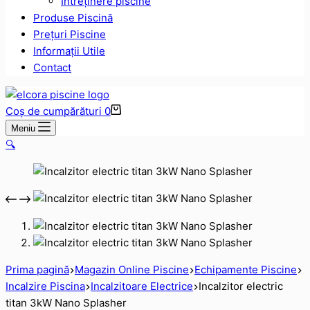
Intreținere piscine
Produse Piscină
Prețuri Piscine
Informații Utile
Contact
Coș de cumpărături
0
Meniu
🔍
Prima pagină
Magazin Online Piscine
Echipamente Piscine
Incalzire Piscina
Incalzitoare Electrice
Incalzitor electric
titan 3kW Nano Splasher