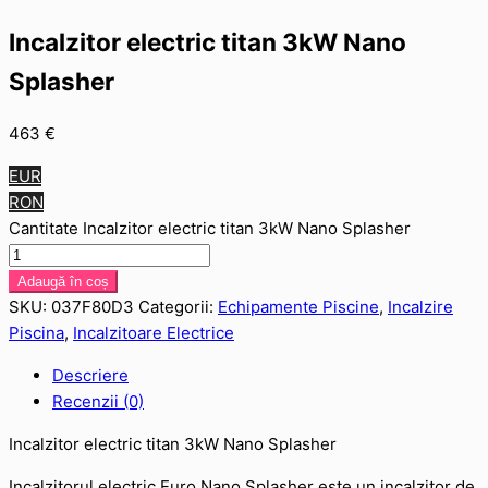
Incalzitor electric titan 3kW Nano
Splasher
463
€
EUR
RON
Cantitate Incalzitor electric titan 3kW Nano Splasher
Adaugă în coș
SKU:
037F80D3
Categorii:
Echipamente Piscine
,
Incalzire
Piscina
,
Incalzitoare Electrice
Descriere
Recenzii (0)
Incalzitor electric titan 3kW Nano Splasher
Incalzitorul electric Euro Nano Splasher este un incalzitor de