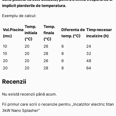
implicit pierderile de temperatura.
Exemplu de calcul:
Temp.
Temp.
Vol.Piscina
Diferenta de
Timp necesar
initiala
finala
(mc)
temp. (°C)
incalzire (h)
(°C)
(°C)
10
20
26
6
24
10
20
28
8
32
20
20
26
6
48
20
20
28
8
64
Recenzii
Nu există recenzii până acum.
Fii primul care scrii o recenzie pentru „Incalzitor electric titan
3kW Nano Splasher”