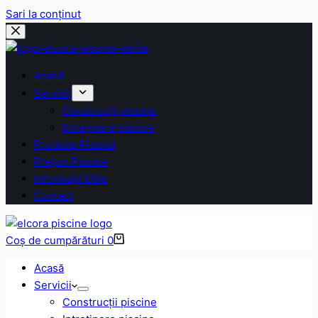
Sari la conținut
Acasă
Servicii
Construcții piscine
Intreținere piscine
Produse Piscină
Prețuri Piscine
Informații Utile
Contact
Coș de cumpărături
0
Acasă
Servicii
Construcții piscine