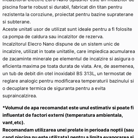
piscina foarte robust si durabil, fabricat din titan pentru
rezistenta la coroziune, proiectat pentru bazine supraterane
si subterane.
Aceste unitati usor de utilizat sunt ideale pentru a fi folosite
ca pompa de caldura sau incalzitor de rezerva.
Incalzitorul Elecro Nano dispune de un sistem unic de
incalzire, utilizat in toate unitatile, care impiedica acumularea
de zacaminte minerale pe elementul de incalzire si asigura o
eficienta maxima pe toata durata de viata. Are, de asemenea,
un tub de debit din otel inoxidabil BS 313L, un termostat de
reglare analogic pentru modificarea temperaturii bazinului si
o decuplare termica de siguranta pentru a evita
supraincalzirea.
*Volumul de apa recomandat este unul estimativ si poate fi
influentat de factori externi (temperatura ambientala,
vant,etc).
Recomandam utilizarea unei prelate in perioada noptii (sau
cand piscina nu este utilizata) pentru a limita evaporarea si