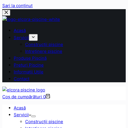
Sari la conținut
Acasă
Servicii
Construcții piscine
Intreținere piscine
Produse Piscină
Prețuri Piscine
Informații Utile
Contact
Coș de cumpărături
0
Acasă
Servicii
Construcții piscine