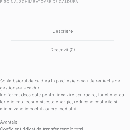
PISCINA
,
SCHIMBATOARE DE CALDURA
kW
Descriere
Recenzii (0)
Schimbatorul de caldura in placi este o solutie rentabila de
gestionare a caldurii.
Indiferent daca este pentru incalzire sau racire, functionarea
lor eficienta economiseste energie, reducand costurile si
minimizand impactul asupra mediului.
Avantaje:
Coeficient ridicat de transfer termic total