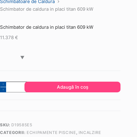
Schimbatoare de Caldura
Schimbator de caldura in placi titan 609 kW
Schimbator de caldura in placi titan 609 kW
11.378
€
Cantitate
Adaugă în coș
Schimbator
de
caldura
in
placi
SKU:
D19585E5
titan
CATEGORII:
ECHIPAMENTE PISCINE
,
INCALZIRE
609