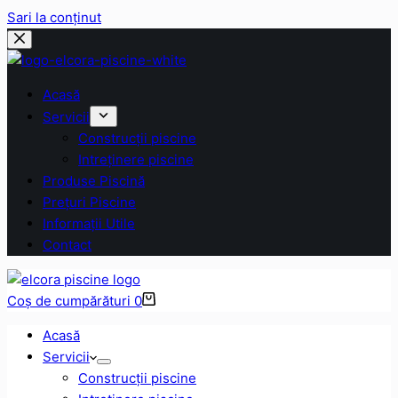
Sari la conținut
Acasă
Servicii
Construcții piscine
Intreținere piscine
Produse Piscină
Prețuri Piscine
Informații Utile
Contact
Coș de cumpărături
0
Acasă
Servicii
Construcții piscine