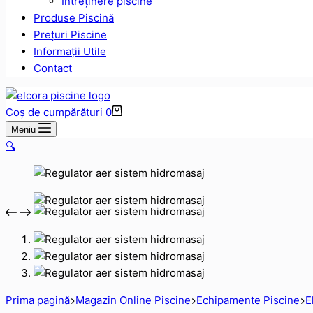
Intreținere piscine
Produse Piscină
Prețuri Piscine
Informații Utile
Contact
Coș de cumpărături
0
Meniu
🔍
Prima pagină
Magazin Online Piscine
Echipamente Piscine
E