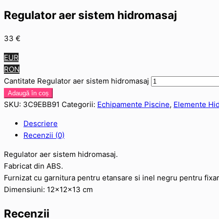
Regulator aer sistem hidromasaj
33
€
EUR
RON
Cantitate Regulator aer sistem hidromasaj
Adaugă în coș
SKU:
3C9EBB91
Categorii:
Echipamente Piscine
,
Elemente Hi
Descriere
Recenzii (0)
Regulator aer sistem hidromasaj.
Fabricat din ABS.
Furnizat cu garnitura pentru etansare si inel negru pentru fixa
Dimensiuni: 12x12x13 cm
Recenzii