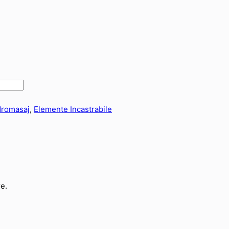
dromasaj
,
Elemente Incastrabile
re.