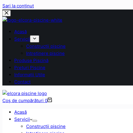
Sari la conținut
Acasă
Servicii
Construcții piscine
Intreținere piscine
Produse Piscină
Prețuri Piscine
Informații Utile
Contact
Coș de cumpărături
0
Acasă
Servicii
Construcții piscine