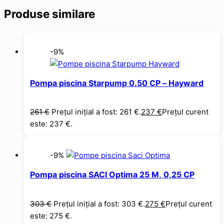
Produse similare
-9%
Pompa piscina Starpump 0.50 CP – Hayward
261
€
Prețul inițial a fost: 261 €.
237
€
Prețul curent
este: 237 €.
-9%
Pompa piscina SACI Optima 25 M, 0,25 CP
303
€
Prețul inițial a fost: 303 €.
275
€
Prețul curent
este: 275 €.