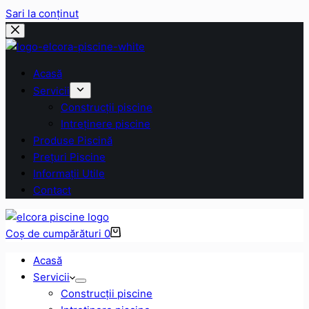
Sari la conținut
Acasă
Servicii
Construcții piscine
Intreținere piscine
Produse Piscină
Prețuri Piscine
Informații Utile
Contact
Coș de cumpărături
0
Acasă
Servicii
Construcții piscine