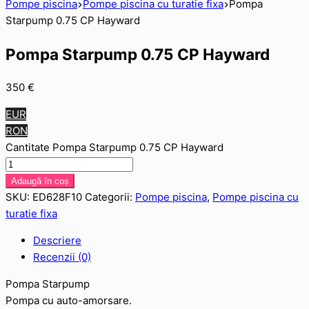
Pompe piscina
Pompe piscina cu turatie fixa
Pompa
Starpump 0.75 CP Hayward
Pompa Starpump 0.75 CP Hayward
350
€
EUR
RON
Cantitate Pompa Starpump 0.75 CP Hayward
Adaugă în coș
SKU:
ED628F10
Categorii:
Pompe piscina
,
Pompe piscina cu
turatie fixa
Descriere
Recenzii (0)
Pompa Starpump
Pompa cu auto-amorsare.