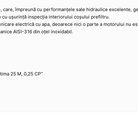
 care, împreună cu performanțele sale hidraulice excelente, gen
cu ușurință inspecția interiorului coșului prefiltru.
nicare electrică cu apa, deoarece nici o parte a motorului nu es
canice AISI-316 din oțel inoxidabil.
ptima 25 M, 0,25 CP”