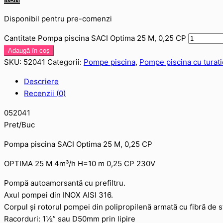
Disponibil pentru pre-comenzi
Cantitate Pompa piscina SACI Optima 25 M, 0,25 CP
Adaugă în coș
SKU:
52041
Categorii:
Pompe piscina
,
Pompe piscina cu turati
Descriere
Recenzii (0)
052041
Pret/Buc
Pompa piscina SACI Optima 25 M, 0,25 CP
OPTIMA 25 M 4m³/h H=10 m 0,25 CP 230V
Pompă autoamorsantă cu prefiltru.
Axul pompei din INOX AISI 316.
Corpul și rotorul pompei din polipropilenă armată cu fibră de st
Racorduri: 1½” sau D50mm prin lipire