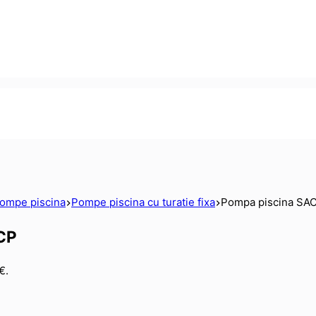
ompe piscina
Pompe piscina cu turatie fixa
Pompa piscina SAC
 CP
€.