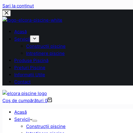
Sari la conținut
Acasă
Servicii
Construcții piscine
Intreținere piscine
Produse Piscină
Prețuri Piscine
Informații Utile
Contact
Coș de cumpărături
0
Acasă
Servicii
Construcții piscine