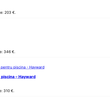
te: 203 €.
e: 346 €.
 piscina – Hayward
e: 310 €.