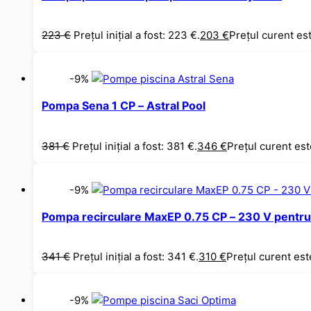
223
€
Prețul inițial a fost: 223 €.
203
€
Prețul curent es
-9%
Pompa Sena 1 CP – Astral Pool
381
€
Prețul inițial a fost: 381 €.
346
€
Prețul curent est
-9%
Pompa recirculare MaxEP 0.75 CP – 230 V pentru
341
€
Prețul inițial a fost: 341 €.
310
€
Prețul curent est
-9%