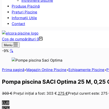
Intreținere piscine
Produse Piscină
Prețuri Piscine
Informații Utile
Contact
Coș de cumpărături
0
Meniu
-9%
🔍
Prima pagină
Magazin Online Piscine
Echipamente Piscine
P
Pompa piscina SACI Optima 25 M, 0,25
303
€
Prețul inițial a fost: 303 €.
275
€
Prețul curent este: 275 
EUR
RON