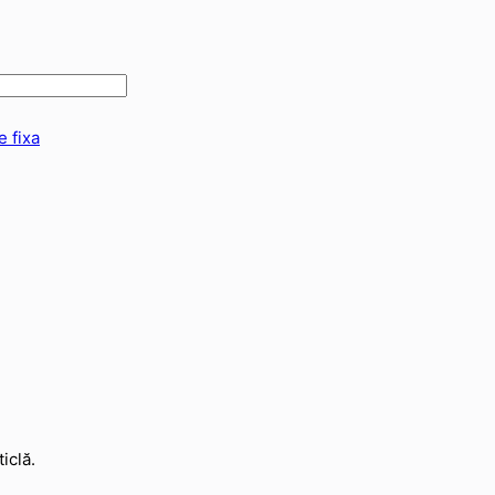
e fixa
iclă.