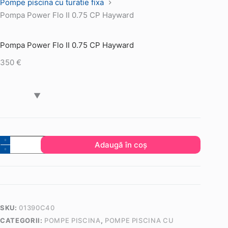
Pompe piscina cu turatie fixa
Pompa Power Flo II 0.75 CP Hayward
Pompa Power Flo II 0.75 CP Hayward
350
€
Cantitate
Adaugă în coș
Pompa
Power
Flo
II
0.75
SKU:
01390C40
CP
CATEGORII:
POMPE PISCINA
,
POMPE PISCINA CU
Hayward