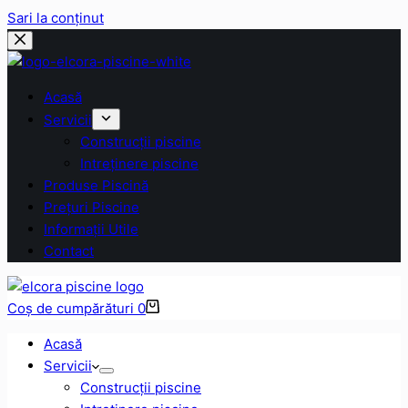
Sari la conținut
Acasă
Servicii
Construcții piscine
Intreținere piscine
Produse Piscină
Prețuri Piscine
Informații Utile
Contact
Coș de cumpărături
0
Acasă
Servicii
Construcții piscine