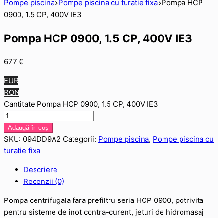
Pompe piscina
Pompe piscina cu turatie fixa
Pompa HCP
0900, 1.5 CP, 400V IE3
Pompa HCP 0900, 1.5 CP, 400V IE3
677
€
EUR
RON
Cantitate Pompa HCP 0900, 1.5 CP, 400V IE3
Adaugă în coș
SKU:
094DD9A2
Categorii:
Pompe piscina
,
Pompe piscina cu
turatie fixa
Descriere
Recenzii (0)
Pompa centrifugala fara prefiltru seria HCP 0900, potrivita
pentru sisteme de inot contra-curent, jeturi de hidromasaj