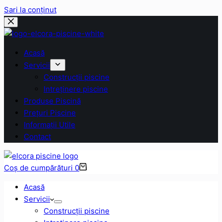
Sari la conținut
Acasă
Servicii
Construcții piscine
Intreținere piscine
Produse Piscină
Prețuri Piscine
Informații Utile
Contact
Coș de cumpărături
0
Acasă
Servicii
Construcții piscine