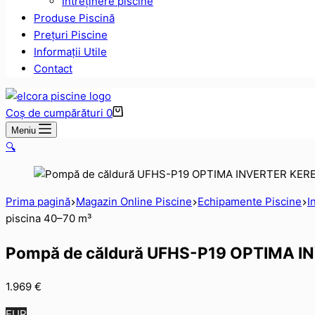
Intreținere piscine
Produse Piscină
Prețuri Piscine
Informații Utile
Contact
Coș de cumpărături
0
Meniu
🔍
Prima pagină
Magazin Online Piscine
Echipamente Piscine
I
piscina 40–70 m³
Pompă de căldură UFHS-P19 OPTIMA IN
1.969
€
EUR