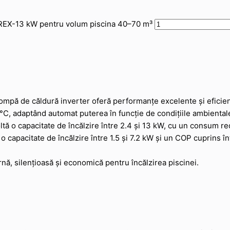
EX-13 kW pentru volum piscina 40–70 m³
ă de căldură inverter oferă performanțe excelente și eficiență
°C, adaptând automat puterea în funcție de condițiile ambiental
ltă o capacitate de încălzire între 2.4 și 13 kW, cu un consum re
 capacitate de încălzire între 1.5 și 7.2 kW și un COP cuprins înt
rnă, silențioasă și economică pentru încălzirea piscinei.