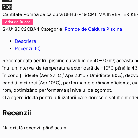
RON
Cantitate Pompă de căldură UFHS-P19 OPTIMA INVERTER KER
Adaugă în coș
SKU:
8DC2CBA4
Categorie:
Pompe de Caldura Piscina
Descriere
Recenzii (0)
Recomandată pentru piscine cu volum de 40–70 m³, această pomp
într-un interval de temperatură exterioară de -10°C până la 43
În condiții ideale (Aer 27°C / Apă 26°C / Umiditate 80%), dezvo
condiții mai reci (Aer 10°C), performanțele rămân eficiente, cu o
rpm, optimizând performanța și nivelul de zgomot.
O alegere ideală pentru utilizatorii care doresc o soluție mode
Recenzii
Nu există recenzii până acum.