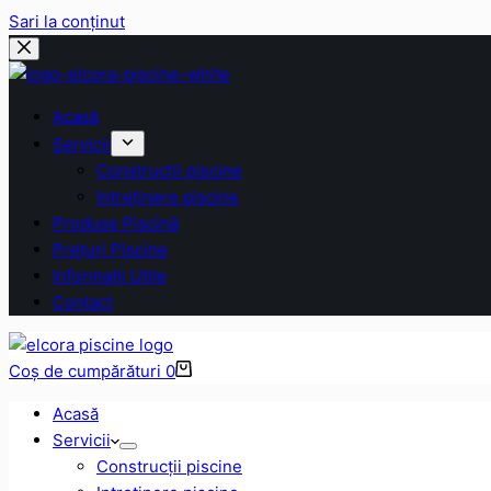
Sari la conținut
Acasă
Servicii
Construcții piscine
Intreținere piscine
Produse Piscină
Prețuri Piscine
Informații Utile
Contact
Coș de cumpărături
0
Acasă
Servicii
Construcții piscine