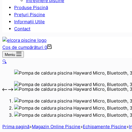
Intreținere piscine
Produse Piscină
Prețuri Piscine
Informații Utile
Contact
Coș de cumpărături
0
Meniu
🔍
Prima pagină
Magazin Online Piscine
Echipamente Piscine
I