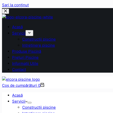
Sari la conținut
Acasă
Servicii
Construcții piscine
Intreținere piscine
Produse Piscină
Prețuri Piscine
Informații Utile
Contact
Coș de cumpărături
0
Acasă
Servicii
Construcții piscine