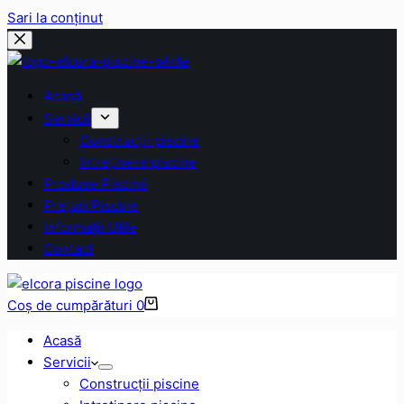
Sari la conținut
Acasă
Servicii
Construcții piscine
Intreținere piscine
Produse Piscină
Prețuri Piscine
Informații Utile
Contact
Coș de cumpărături
0
Acasă
Servicii
Construcții piscine