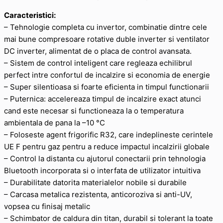
Caracteristici:
– Tehnologie completa cu invertor, combinatie dintre cele
mai bune compresoare rotative duble inverter si ventilator
DC inverter, alimentat de o placa de control avansata.
– Sistem de control inteligent care regleaza echilibrul
perfect intre confortul de incalzire si economia de energie
– Super silentioasa si foarte eficienta in timpul functionarii
– Puternica: accelereaza timpul de incalzire exact atunci
cand este necesar si functioneaza la o temperatura
ambientala de pana la –10 °C
– Foloseste agent frigorific R32, care indeplineste cerintele
UE F pentru gaz pentru a reduce impactul incalzirii globale
– Control la distanta cu ajutorul conectarii prin tehnologia
Bluetooth incorporata si o interfata de utilizator intuitiva
– Durabilitate datorita materialelor nobile si durabile
– Carcasa metalica rezistenta, anticoroziva si anti-UV,
vopsea cu finisaj metalic
– Schimbator de caldura din titan, durabil si tolerant la toate