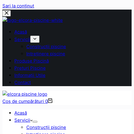
Sari la conținut
Acasă
Servicii
Construcții piscine
Intreținere piscine
Produse Piscină
Prețuri Piscine
Informații Utile
Contact
Coș de cumpărături
0
Acasă
Servicii
Construcții piscine