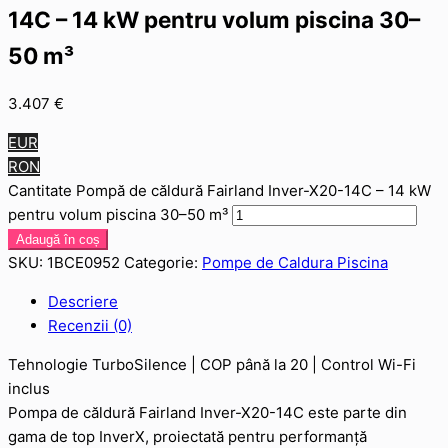
14C – 14 kW pentru volum piscina 30–
50 m³
3.407
€
EUR
RON
Cantitate Pompă de căldură Fairland Inver-X20-14C – 14 kW
pentru volum piscina 30–50 m³
Adaugă în coș
SKU:
1BCE0952
Categorie:
Pompe de Caldura Piscina
Descriere
Recenzii (0)
Tehnologie TurboSilence | COP până la 20 | Control Wi-Fi
inclus
Pompa de căldură Fairland Inver-X20-14C este parte din
gama de top InverX, proiectată pentru performanță