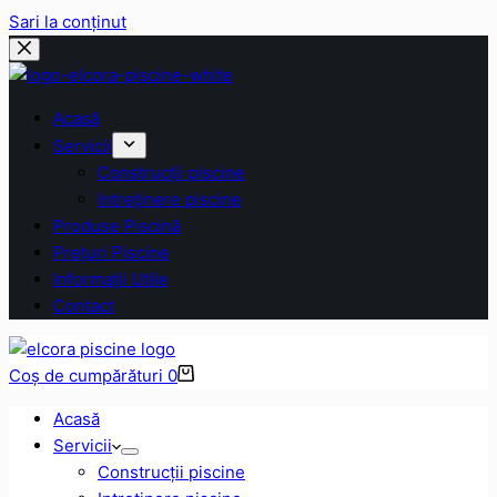
Sari la conținut
Acasă
Servicii
Construcții piscine
Intreținere piscine
Produse Piscină
Prețuri Piscine
Informații Utile
Contact
Coș de cumpărături
0
Acasă
Servicii
Construcții piscine