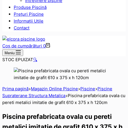
Intreținere piscine
Produse Piscină
Prețuri Piscine
Informații Utile
Contact
Coș de cumpărături
0
Meniu
STOC EPUIZAT
🔍
Prima pagină
Magazin Online Piscine
Piscine
Piscine
Supraterane Structura Metalica
Piscina prefabricata ovala cu
pereti metalici imitatie de grafit 610 х 375 х h 120cm
Piscina prefabricata ovala cu pereti
metalici imitatie de grafit 610 х 375 х h