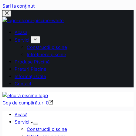
Sari la conținut
Acasă
Servicii
Construcții piscine
Intreținere piscine
Produse Piscină
Prețuri Piscine
Informații Utile
Contact
Coș de cumpărături
0
Acasă
Servicii
Construcții piscine