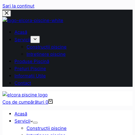
Sari la conținut
Acasă
Servicii
Construcții piscine
Intreținere piscine
Produse Piscină
Prețuri Piscine
Informații Utile
Contact
Coș de cumpărături
0
Acasă
Servicii
Construcții piscine