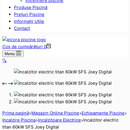
Intreținere piscine
Produse Piscină
Prețuri Piscine
Informații Utile
Contact
Coș de cumpărături
0
Meniu
🔍
Prima pagină
Magazin Online Piscine
Echipamente Piscine
Incalzire Piscina
Incalzitoare Electrice
Incalzitor electric
titan 60kW SFS Joey Digital