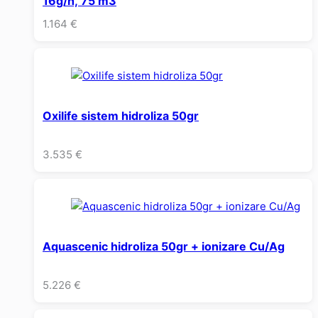
16g/h, 75 m3
1.164
€
Oxilife sistem hidroliza 50gr
3.535
€
Aquascenic hidroliza 50gr + ionizare Cu/Ag
5.226
€