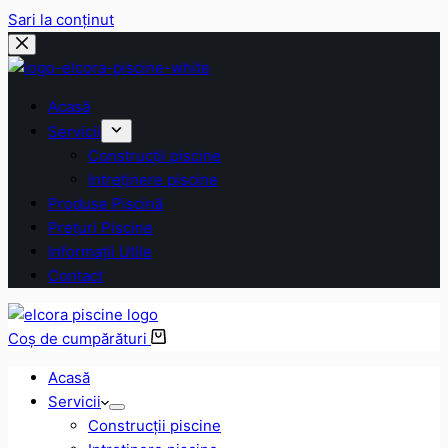
Sari la conținut
Acasă
Servicii
Construcții piscine
Intreținere piscine
Produse Piscină
Prețuri Piscine
Informații Utile
Contact
Coș de cumpărături
Acasă
Servicii
Construcții piscine