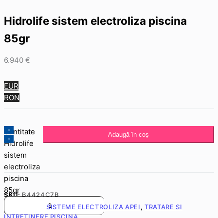
Hidrolife sistem electroliza piscina
85gr
6.940
€
EUR
RON
Cantitate
Adaugă în coș
Hidrolife
sistem
electroliza
piscina
85gr
SKU:
B4424C7B
CATEGORII:
SISTEME ELECTROLIZA APEI
,
TRATARE SI
INTRETINERE PISCINA