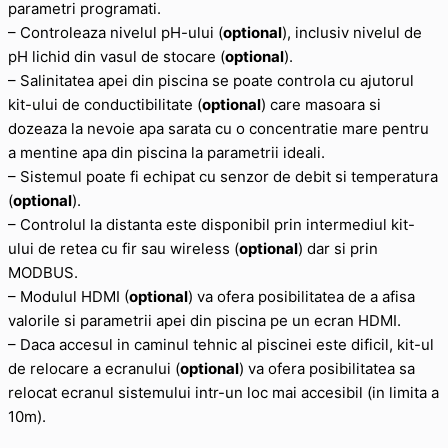
parametri programati.
– Controleaza nivelul pH-ului (
optional
), inclusiv nivelul de
pH lichid din vasul de stocare (
optional
).
– Salinitatea apei din piscina se poate controla cu ajutorul
kit-ului de conductibilitate (
optional
) care masoara si
dozeaza la nevoie apa sarata cu o concentratie mare pentru
a mentine apa din piscina la parametrii ideali.
– Sistemul poate fi echipat cu senzor de debit si temperatura
(
optional
).
– Controlul la distanta este disponibil prin intermediul kit-
ului de retea cu fir sau wireless (
optional
) dar si prin
MODBUS.
– Modulul HDMI (
optional
) va ofera posibilitatea de a afisa
valorile si parametrii apei din piscina pe un ecran HDMI.
– Daca accesul in caminul tehnic al piscinei este dificil, kit-ul
de relocare a ecranului (
optional
) va ofera posibilitatea sa
relocat ecranul sistemului intr-un loc mai accesibil (in limita a
10m).