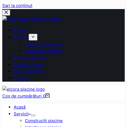
Sari la conținut
Acasă
Servicii
Construcții piscine
Intreținere piscine
Produse Piscină
Prețuri Piscine
Informații Utile
Contact
Coș de cumpărături
0
Acasă
Servicii
Construcții piscine