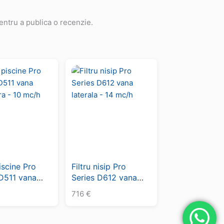
ntru a publica o recenzie.
piscine Pro
Filtru nisip Pro
 D511 vana
Series D612 vana
ra – 10 mc/h
laterala – 14 mc/h
716
€