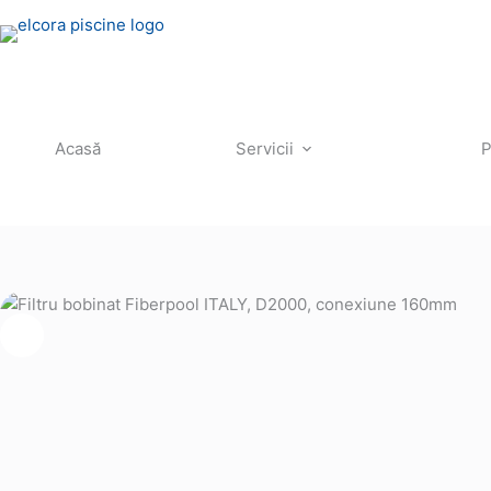
Sari
la
conținut
Acasă
Servicii
P