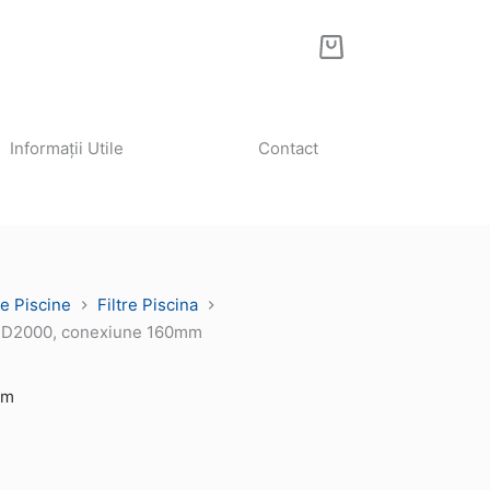
Coș
de
cumpărături
Informații Utile
Contact
e Piscine
Filtre Piscina
Y, D2000, conexiune 160mm
mm