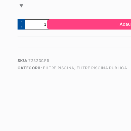
Cantitate
Adau
Filtru
bobinat
Fiberpool
ITALY,
D2000,
SKU:
72323CF5
conexiune
CATEGORII:
FILTRE PISCINA
,
FILTRE PISCINA PUBLICA
160mm