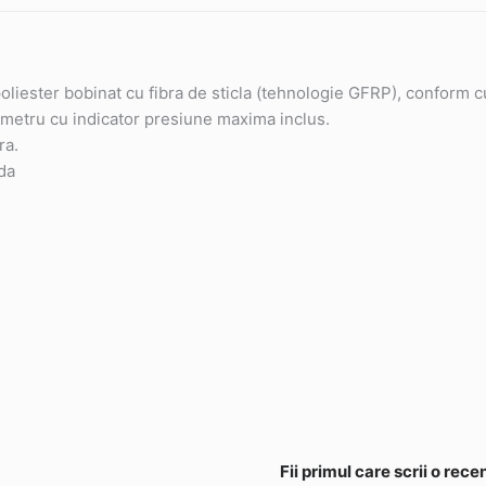
 poliester bobinat cu fibra de sticla (tehnologie GFRP), conform
ometru cu indicator presiune maxima inclus.
ra.
da
Fii primul care scrii o re