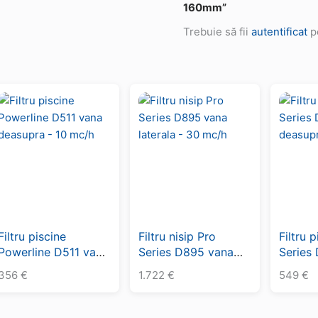
160mm”
Trebuie să fii
autentificat
pe
Filtru piscine
Filtru nisip Pro
Filtru 
Powerline D511 vana
Series D895 vana
Series
deasupra – 10 mc/h
laterala – 30 mc/h
deasup
356
€
1.722
€
549
€