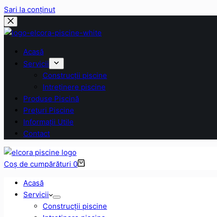
Sari la conținut
Acasă
Servicii
Construcții piscine
Intreținere piscine
Produse Piscină
Prețuri Piscine
Informații Utile
Contact
Coș de cumpărături
0
Acasă
Servicii
Construcții piscine