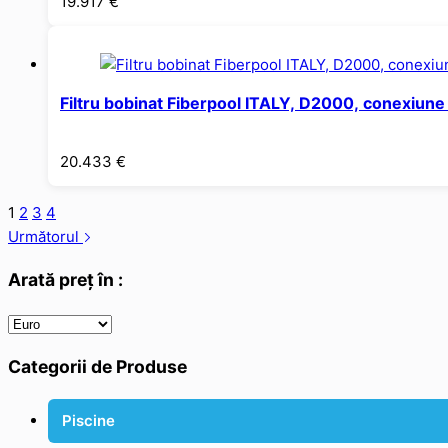
19.917
€
Filtru bobinat Fiberpool ITALY, D2000, conexiu
20.433
€
1
2
3
4
Următorul
Arată preț în :
Categorii de Produse
Piscine