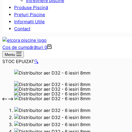
Intreținere piscine
Produse Piscină
Prețuri Piscine
Informații Utile
Contact
Coș de cumpărături
0
Meniu
STOC EPUIZAT
🔍