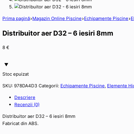
Prima pagină
Magazin Online Piscine
Echipamente Piscine
E
Distribuitor aer D32 – 6 iesiri 8mm
8
€
Stoc epuizat
SKU:
978DA4D3
Categorii:
Echipamente Piscine
,
Elemente Hi
Descriere
Recenzii (0)
Distribuitor aer D32 – 6 iesiri 8mm
Fabricat din ABS.