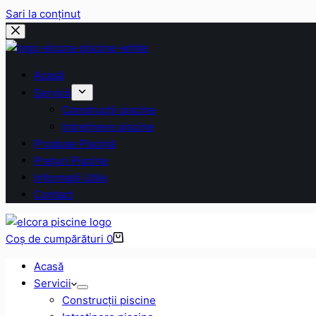
Sari la conținut
Acasă
Servicii
Construcții piscine
Intreținere piscine
Produse Piscină
Prețuri Piscine
Informații Utile
Contact
Coș de cumpărături
0
Acasă
Servicii
Construcții piscine