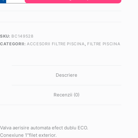
Valva
1"
aerisire
automata
efect
SKU:
BC149528
dublu
CATEGORII:
ACCESORII FILTRE PISCINA
,
FILTRE PISCINA
ECO
Descriere
Recenzii (0)
Valva aerisire automata efect dublu ECO.
Conexiune 1″filet exterior.