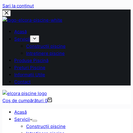
Sari la conținut
Acasă
Servicii
Construcții piscine
Intreținere piscine
Produse Piscină
Prețuri Piscine
Informații Utile
Contact
Coș de cumpărături
0
Acasă
Servicii
Construcții piscine