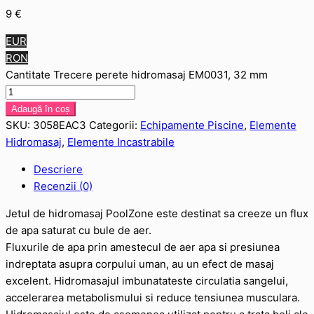
9
€
EUR
RON
Cantitate Trecere perete hidromasaj EM0031, 32 mm
Adaugă în coș
SKU:
3058EAC3
Categorii:
Echipamente Piscine
,
Elemente
Hidromasaj
,
Elemente Incastrabile
Descriere
Recenzii (0)
Jetul de hidromasaj PoolZone este destinat sa creeze un flux
de apa saturat cu bule de aer.
Fluxurile de apa prin amestecul de aer apa si presiunea
indreptata asupra corpului uman, au un efect de masaj
excelent. Hidromasajul imbunatateste circulatia sangelui,
accelerarea metabolismului si reduce tensiunea musculara.