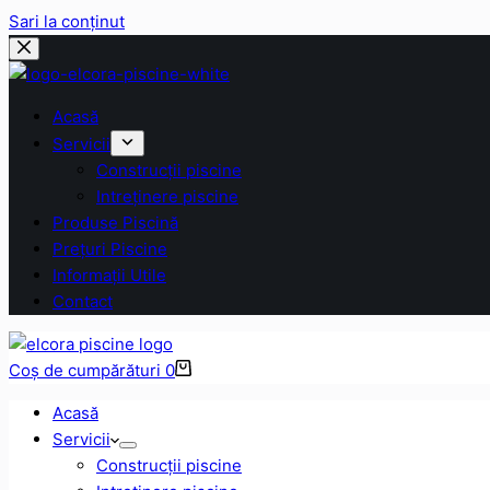
Sari la conținut
Acasă
Servicii
Construcții piscine
Intreținere piscine
Produse Piscină
Prețuri Piscine
Informații Utile
Contact
Coș de cumpărături
0
Acasă
Servicii
Construcții piscine