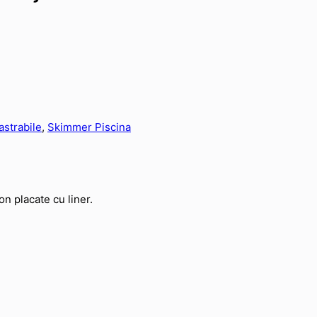
astrabile
,
Skimmer Piscina
n placate cu liner.
.