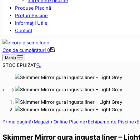
Intreținere piscine
Produse Piscină
Prețuri Piscine
Informații Utile
Contact
Coș de cumpărături
0
Meniu
STOC EPUIZAT
🔍
Prima pagină
Magazin Online Piscine
Echipamente Piscine
E
Skimmer Mirror gura ingusta liner – Ligh