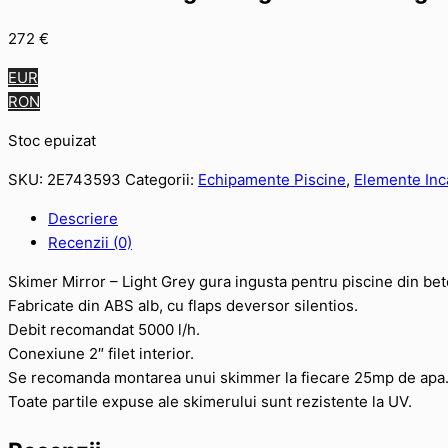
272
€
EUR
RON
Stoc epuizat
SKU:
2E743593
Categorii:
Echipamente Piscine
,
Elemente Inc
Descriere
Recenzii (0)
Skimer Mirror – Light Grey gura ingusta pentru piscine din beto
Fabricate din ABS alb, cu flaps deversor silentios.
Debit recomandat 5000 l/h.
Conexiune 2″ filet interior.
Se recomanda montarea unui skimmer la fiecare 25mp de apa
Toate partile expuse ale skimerului sunt rezistente la UV.