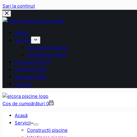
Sari la conținut
Acasă
Servicii
Construcții piscine
Intreținere piscine
Produse Piscină
Prețuri Piscine
Informații Utile
Contact
Coș de cumpărături
0
Acasă
Servicii
Construcții piscine