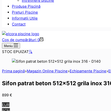
Intreținere piscine
Produse Piscină
Prețuri Piscine
Informații Utile
Contact
Coș de cumpărături
0
Meniu
STOC EPUIZAT
🔍
Prima pagină
Magazin Online Piscine
Echipamente Piscine
E
Sifon patrat beton 512×512 grila inox 31
899
€
EUR
RON