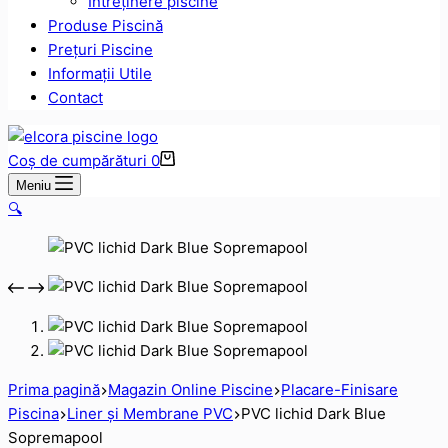
Intreținere piscine
Produse Piscină
Prețuri Piscine
Informații Utile
Contact
Coș de cumpărături
0
Meniu
🔍
Prima pagină
Magazin Online Piscine
Placare-Finisare
Piscina
Liner și Membrane PVC
PVC lichid Dark Blue
Sopremapool