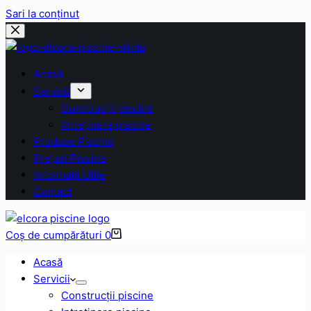
Sari la conținut
Acasă
Servicii
Construcții piscine
Intreținere piscine
Produse Piscină
Prețuri Piscine
Informații Utile
Contact
Coș de cumpărături
0
Acasă
Servicii
Construcții piscine