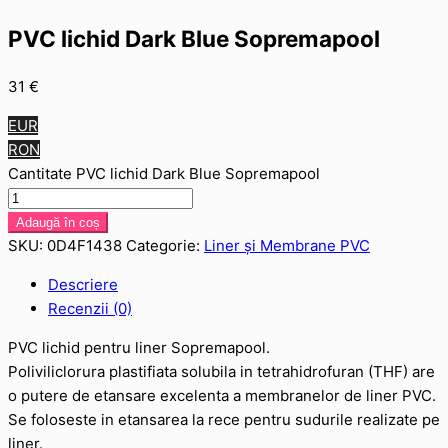
PVC lichid Dark Blue Sopremapool
31
€
EUR
RON
Cantitate PVC lichid Dark Blue Sopremapool
Adaugă în coș
SKU:
0D4F1438
Categorie:
Liner și Membrane PVC
Descriere
Recenzii (0)
PVC lichid pentru liner Sopremapool.
Poliviliclorura plastifiata solubila in tetrahidrofuran (THF) are
o putere de etansare excelenta a membranelor de liner PVC.
Se foloseste in etansarea la rece pentru sudurile realizate pe
liner.