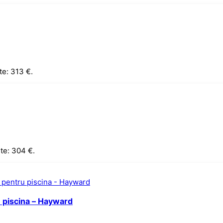
te: 313 €.
te: 304 €.
 piscina – Hayward