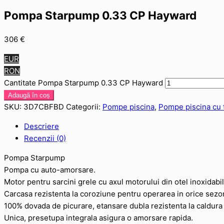
Pompa Starpump 0.33 CP Hayward
306
€
EUR
RON
Cantitate Pompa Starpump 0.33 CP Hayward
Adaugă în coș
SKU:
3D7CBFBD
Categorii:
Pompe piscina
,
Pompe piscina cu t
Descriere
Recenzii (0)
Pompa Starpump
Pompa cu auto-amorsare.
Motor pentru sarcini grele cu axul motorului din otel inoxidabi
Carcasa rezistenta la coroziune pentru operarea in orice sezon
100% dovada de picurare, etansare dubla rezistenta la caldura 
Unica, presetupa integrala asigura o amorsare rapida.