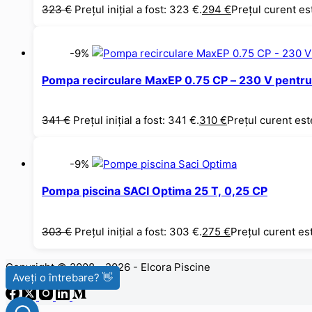
323
€
Prețul inițial a fost: 323 €.
294
€
Prețul curent es
-9%
Pompa recirculare MaxEP 0.75 CP – 230 V pentru
341
€
Prețul inițial a fost: 341 €.
310
€
Prețul curent est
-9%
Pompa piscina SACI Optima 25 T, 0,25 CP
303
€
Prețul inițial a fost: 303 €.
275
€
Prețul curent es
Copyright © 2008 - 2026 - Elcora Piscine