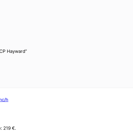
3 CP Hayward”
: 219 €.