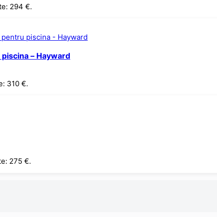
te: 294 €.
 piscina – Hayward
e: 310 €.
te: 275 €.