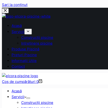
Sari la conținut
Acasă
Servicii
Construcții piscine
Intreținere piscine
Produse Piscină
Prețuri Piscine
Informații Utile
Contact
Coș de cumpărături
0
Acasă
Servicii
Construcții piscine