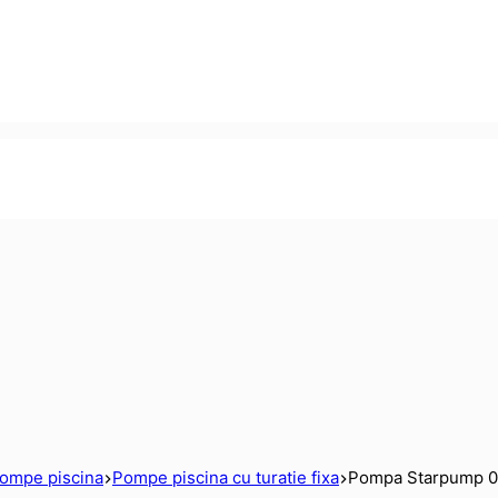
ompe piscina
Pompe piscina cu turatie fixa
Pompa Starpump 0