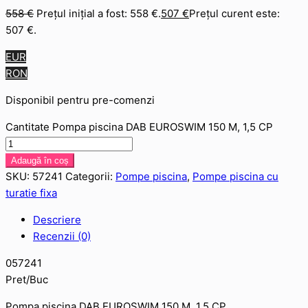
558
€
Prețul inițial a fost: 558 €.
507
€
Prețul curent este:
507 €.
EUR
RON
Disponibil pentru pre-comenzi
Cantitate Pompa piscina DAB EUROSWIM 150 M, 1,5 CP
Adaugă în coș
SKU:
57241
Categorii:
Pompe piscina
,
Pompe piscina cu
turatie fixa
Descriere
Recenzii (0)
057241
Pret/Buc
Pompa piscina DAB EUROSWIM 150 M, 1,5 CP