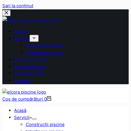
Sari la conținut
Acasă
Servicii
Construcții piscine
Intreținere piscine
Produse Piscină
Prețuri Piscine
Informații Utile
Contact
Coș de cumpărături
0
Acasă
Servicii
Construcții piscine