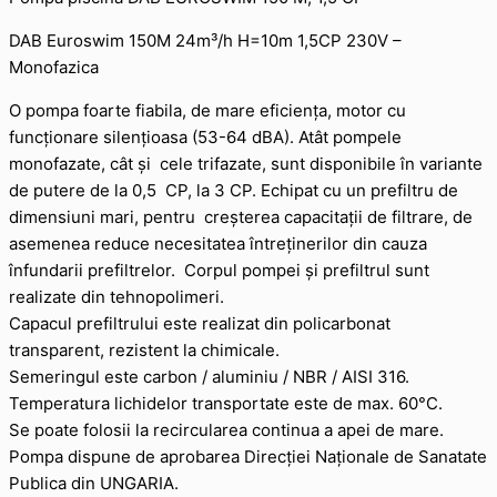
DAB Euroswim 150M 24m³/h H=10m 1,5CP 230V –
Monofazica
O pompa foarte fiabila, de mare eficiența, motor cu
funcționare silențioasa (53-64 dBA). Atât pompele
monofazate, cât și cele trifazate, sunt disponibile în variante
de putere de la 0,5 CP, la 3 CP. Echipat cu un prefiltru de
dimensiuni mari, pentru creșterea capacitații de filtrare, de
asemenea reduce necesitatea întreținerilor din cauza
înfundarii prefiltrelor. Corpul pompei și prefiltrul sunt
realizate din tehnopolimeri.
Capacul prefiltrului este realizat din policarbonat
transparent, rezistent la chimicale.
Semeringul este carbon / aluminiu / NBR / AISI 316.
Temperatura lichidelor transportate este de max. 60°C.
Se poate folosii la recircularea continua a apei de mare.
Pompa dispune de aprobarea Direcției Naționale de Sanatate
Publica din UNGARIA.