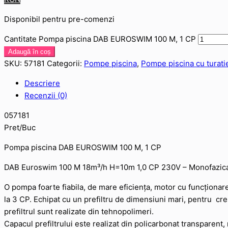
Disponibil pentru pre-comenzi
Cantitate Pompa piscina DAB EUROSWIM 100 M, 1 CP
Adaugă în coș
SKU:
57181
Categorii:
Pompe piscina
,
Pompe piscina cu turatie
Descriere
Recenzii (0)
057181
Pret/Buc
Pompa piscina DAB EUROSWIM 100 M, 1 CP
DAB Euroswim 100 M 18m³/h H=10m 1,0 CP 230V – Monofazic
O pompa foarte fiabila, de mare eficiența, motor cu funcționare
la 3 CP. Echipat cu un prefiltru de dimensiuni mari, pentru cre
prefiltrul sunt realizate din tehnopolimeri.
Capacul prefiltrului este realizat din policarbonat transparent,