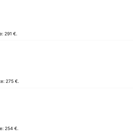
e: 291 €.
te: 275 €.
e: 254 €.