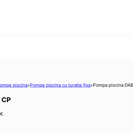
ompe piscina
Pompe piscina cu turatie fixa
Pompa piscina DA
 CP
€.