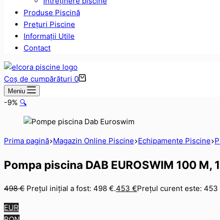
Intreținere piscine
Produse Piscină
Prețuri Piscine
Informații Utile
Contact
Coș de cumpărături
0
Meniu
-9%
🔍
Prima pagină
Magazin Online Piscine
Echipamente Piscine
P
Pompa piscina DAB EUROSWIM 100 M, 1
498
€
Prețul inițial a fost: 498 €.
453
€
Prețul curent este: 453 
EUR
RON