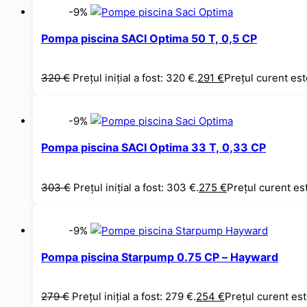
-9%
Pompa piscina SACI Optima 50 T, 0,5 CP
320
€
Prețul inițial a fost: 320 €.
291
€
Prețul curent est
-9%
Pompa piscina SACI Optima 33 T, 0,33 CP
303
€
Prețul inițial a fost: 303 €.
275
€
Prețul curent es
-9%
Pompa piscina Starpump 0.75 CP – Hayward
279
€
Prețul inițial a fost: 279 €.
254
€
Prețul curent est