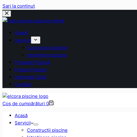
Sari la conținut
Acasă
Servicii
Construcții piscine
Intreținere piscine
Produse Piscină
Prețuri Piscine
Informații Utile
Contact
Coș de cumpărături
0
Acasă
Servicii
Construcții piscine