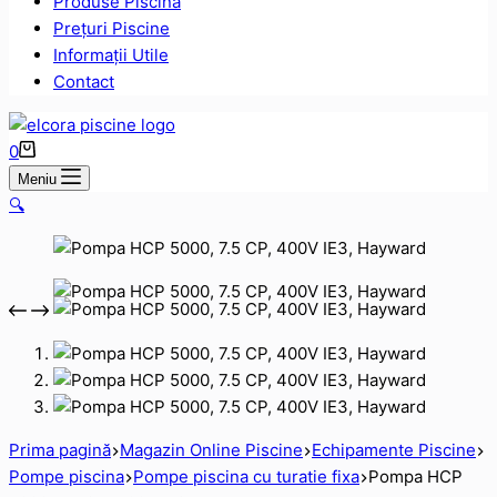
Produse Piscină
Prețuri Piscine
Informații Utile
Contact
Coș
0
de
Meniu
cumpărături
🔍
Prima pagină
Magazin Online Piscine
Echipamente Piscine
Pompe piscina
Pompe piscina cu turatie fixa
Pompa HCP