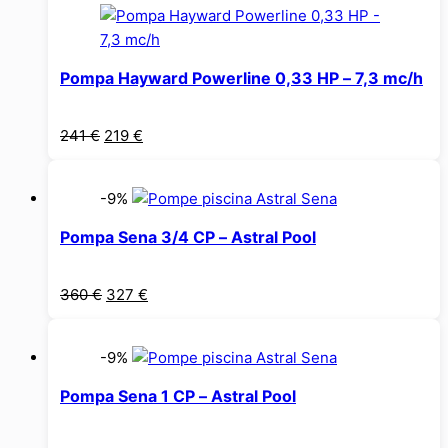
303 €.
Pompa Hayward Powerline 0,33 HP – 7,3 mc/h
Prețul
Prețul
241
€
219
€
inițial
curent
a
este:
-9%
fost:
219 €.
241 €.
Pompa Sena 3/4 CP – Astral Pool
Prețul
Prețul
360
€
327
€
inițial
curent
a
este:
-9%
fost:
327 €.
360 €.
Pompa Sena 1 CP – Astral Pool