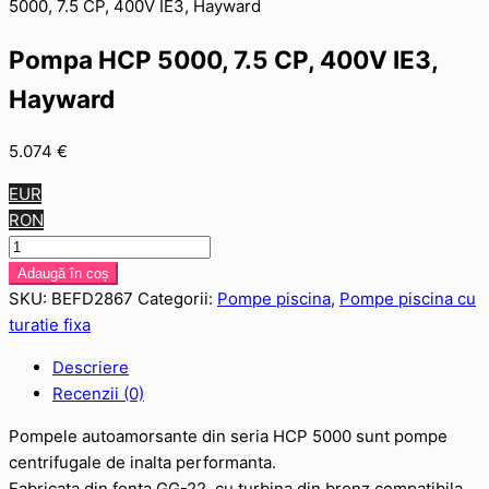
5000, 7.5 CP, 400V IE3, Hayward
Pompa HCP 5000, 7.5 CP, 400V IE3,
Hayward
5.074
€
EUR
RON
Cantitate
Pompa
Adaugă în coș
HCP
SKU:
BEFD2867
Categorii:
Pompe piscina
,
Pompe piscina cu
5000,
turatie fixa
7.5
Descriere
CP,
Recenzii (0)
400V
IE3,
Pompele autoamorsante din seria HCP 5000 sunt pompe
Hayward
centrifugale de inalta performanta.
Fabricata din fonta GG-22, cu turbina din bronz compatibila