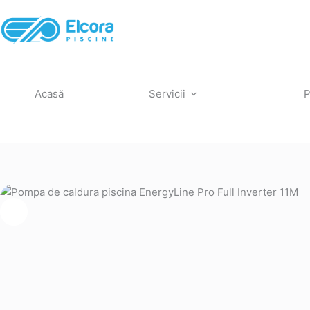
Sari
la
conținut
Acasă
Servicii
P