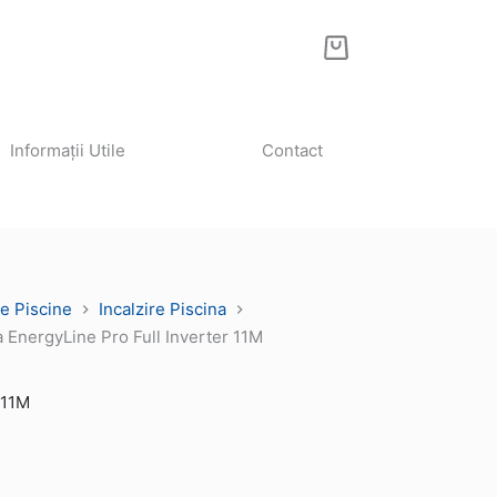
Coș
de
cumpărături
Informații Utile
Contact
e Piscine
Incalzire Piscina
 EnergyLine Pro Full Inverter 11M
 11M