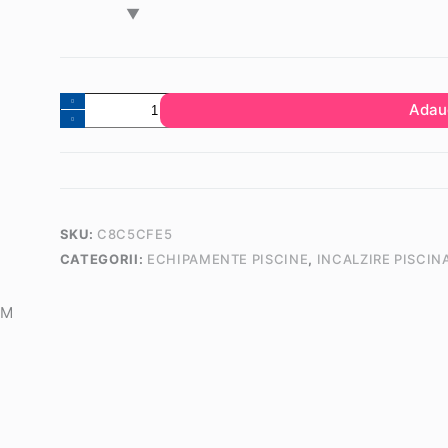
Cantitate
Adau
Pompa
de
caldura
piscina
EnergyLine
SKU:
C8C5CFE5
Pro
CATEGORII:
ECHIPAMENTE PISCINE
,
INCALZIRE PISCIN
Full
Inverter
11M