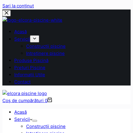
Sari la conținut
Acasă
Servicii
Construcții piscine
Intreținere piscine
Produse Piscină
Prețuri Piscine
Informații Utile
Contact
Coș de cumpărături
0
Acasă
Servicii
Construcții piscine