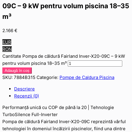
09C – 9 kW pentru volum piscina 18–35
m³
2.166
€
EUR
RON
Cantitate Pompa de căldură Fairland Inver-X20-09C – 9 kW
pentru volum piscina 18–35 m³
Adaugă în coș
SKU:
7884B315
Categorie:
Pompe de Caldura Piscina
Descriere
Recenzii (0)
Performanță unică cu COP de până la 20 | Tehnologie
TurboSilence Full-Inverter
Pompa de căldură Fairland Inver-X20-09C reprezintă vârful
tehnologiei în domeniul încălzirii piscinelor, fiind una dintre