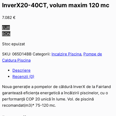
InverX20-40CT, volum maxim 120 mc
7.082
€
EUR
RON
Stoc epuizat
SKU:
065D14BB
Categorii:
Incalzire Piscina
,
Pompe de
Caldura Piscina
Descriere
Recenzii (0)
Noua generație a pompelor de căldură InverX de la Fairland
garantează eficiența energetică a încălzirii piscinelor, cu o
performanță COP 20 unică în lume. Vol. de piscină
recomandat(m3)* 75-120 mc.