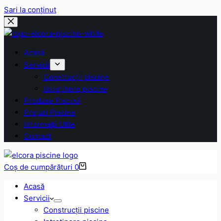
Sari la conținut
Acasă
Servicii
Construcții piscine
Intreținere piscine
Produse Piscină
Prețuri Piscine
Informații Utile
Contact
Coș de cumpărături
0
Acasă
Servicii
Construcții piscine