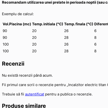
Recomandam utilizarea unei prelate in perioada noptii (sau can
Exemplu de calcul:
Vol.Piscina (mc)
Temp. initiala (°C)
Temp. finala (°C)
Diferen
90
20
26
6
90
20
28
8
100
20
26
6
100
20
28
8
Recenzii
Nu există recenzii până acum.
Fii primul care scrii o recenzie pentru „Incalzitor electric t
Trebuie să fii
autentificat
pentru a publica o recenzie.
Produse similare