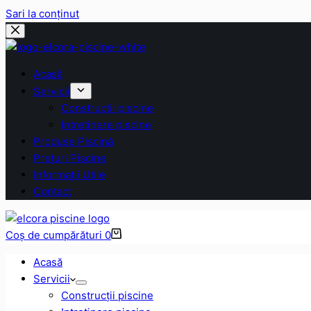
Sari la conținut
Acasă
Servicii
Construcții piscine
Intreținere piscine
Produse Piscină
Prețuri Piscine
Informații Utile
Contact
Coș de cumpărături
0
Acasă
Servicii
Construcții piscine