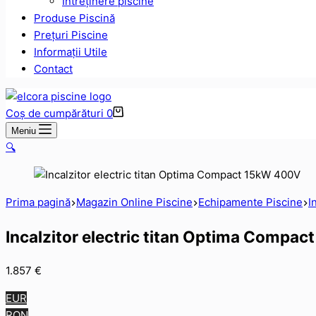
Intreținere piscine
Produse Piscină
Prețuri Piscine
Informații Utile
Contact
Coș de cumpărături
0
Meniu
🔍
Prima pagină
Magazin Online Piscine
Echipamente Piscine
I
Incalzitor electric titan Optima Compa
1.857
€
EUR
RON