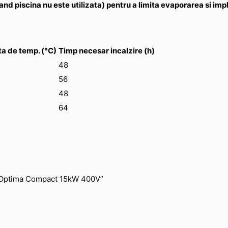
d piscina nu este utilizata) pentru a limita evaporarea si impl
ta de temp. (°C)
Timp necesar incalzire (h)
48
56
48
64
itan Optima Compact 15kW 400V”