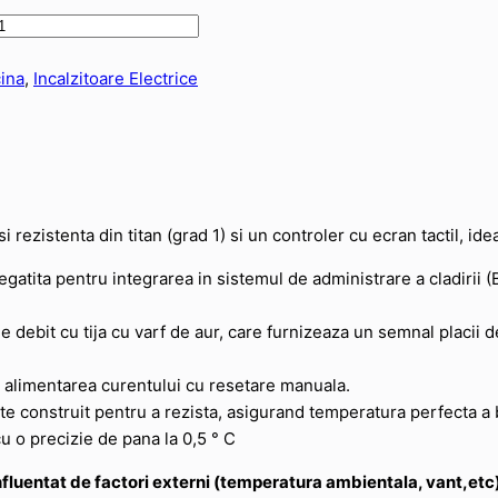
cina
,
Incalzitoare Electrice
ezistenta din titan (grad 1) si un controler cu ecran tactil, ide
tita pentru integrarea in sistemul de administrare a cladirii (B
debit cu tija cu varf de aur, care furnizeaza un semnal placii de
 alimentarea curentului cu resetare manuala.
este construit pentru a rezista, asigurand temperatura perfecta a 
cu o precizie de pana la 0,5 ° C
nfluentat de factori externi (temperatura ambientala, vant,etc)