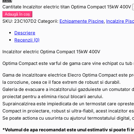
Cantitate Incalzitor electric titan Optima Compact 15kW 400V
Adaugă în coș
SKU:
23C107D2
Categorii:
Echipamente Piscine
,
Incalzire Pis
Descriere
Recenzii (0)
Incalzitor electric Optima Compact 15kW 400V
Optima Compact este varful de gama care vine echipat cu tub si r
Gama de incalzitoare electrice Elecro Optima Compact este prega
la coroziune, ceea ce il face extrem de robust si durabil.
Galeria de evacuare a incalzitorului gazduieste un comutator de 
proiectat pentru a elimina riscul blocarii aerului.
Supraincalzirea este impiedicata de un termostat care opreste
Compact in proiectare, robust si ultra-fiabil, acest incalzitor 
Se poate actiona cu usurinta cu ajutorul termostatului digital, 
*Volumul de apa recomandat este unul estimativ si poate fi i