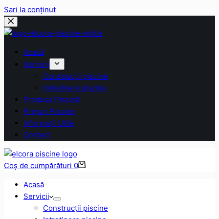
Sari la conținut
Acasă
Servicii
Construcții piscine
Intreținere piscine
Produse Piscină
Prețuri Piscine
Informații Utile
Contact
Coș de cumpărături
0
Acasă
Servicii
Construcții piscine