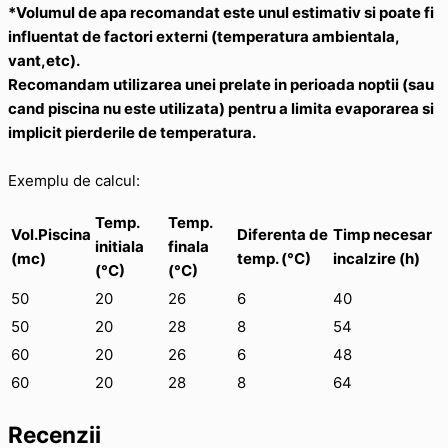
*Volumul de apa recomandat este unul estimativ si poate fi
influentat de factori externi (temperatura ambientala,
vant,etc).
Recomandam utilizarea unei prelate in perioada noptii (sau
cand piscina nu este utilizata) pentru a limita evaporarea si
implicit pierderile de temperatura.
Exemplu de calcul:
Temp.
Temp.
Vol.Piscina
Diferenta de
Timp necesar
initiala
finala
(mc)
temp. (°C)
incalzire (h)
(°C)
(°C)
50
20
26
6
40
50
20
28
8
54
60
20
26
6
48
60
20
28
8
64
Recenzii