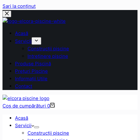
Sari la conținut
Acasă
Servicii
Construcții piscine
Intreținere piscine
Produse Piscină
Prețuri Piscine
Informații Utile
Contact
Coș de cumpărături
0
Acasă
Servicii
Construcții piscine