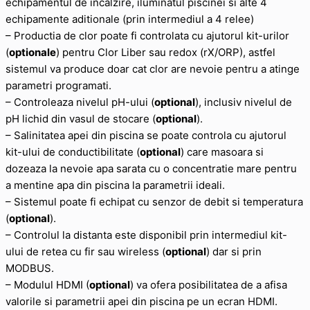
echipamentul de incalzire, iluminatul piscinei si alte 4
echipamente aditionale (prin intermediul a 4 relee)
– Productia de clor poate fi controlata cu ajutorul kit-urilor
(
optionale
) pentru Clor Liber sau redox (rX/ORP), astfel
sistemul va produce doar cat clor are nevoie pentru a atinge
parametri programati.
– Controleaza nivelul pH-ului (
optional
), inclusiv nivelul de
pH lichid din vasul de stocare (
optional
).
– Salinitatea apei din piscina se poate controla cu ajutorul
kit-ului de conductibilitate (
optional
) care masoara si
dozeaza la nevoie apa sarata cu o concentratie mare pentru
a mentine apa din piscina la parametrii ideali.
– Sistemul poate fi echipat cu senzor de debit si temperatura
(
optional
).
– Controlul la distanta este disponibil prin intermediul kit-
ului de retea cu fir sau wireless (
optional
) dar si prin
MODBUS.
– Modulul HDMI (
optional
) va ofera posibilitatea de a afisa
valorile si parametrii apei din piscina pe un ecran HDMI.