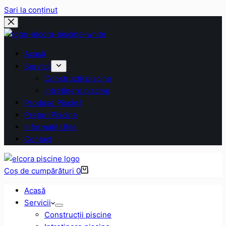
Sari la conținut
Acasă
Servicii
Construcții piscine
Intreținere piscine
Produse Piscină
Prețuri Piscine
Informații Utile
Contact
Coș de cumpărături
0
Acasă
Servicii
Construcții piscine