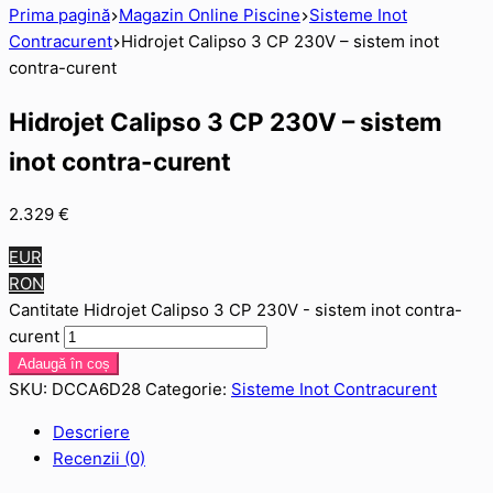
Prima pagină
Magazin Online Piscine
Sisteme Inot
Contracurent
Hidrojet Calipso 3 CP 230V – sistem inot
contra-curent
Hidrojet Calipso 3 CP 230V – sistem
inot contra-curent
2.329
€
EUR
RON
Cantitate Hidrojet Calipso 3 CP 230V - sistem inot contra-
curent
Adaugă în coș
SKU:
DCCA6D28
Categorie:
Sisteme Inot Contracurent
Descriere
Recenzii (0)