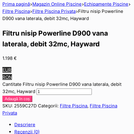
Prima pagină
Magazin Online Piscine
Echipamente Piscine
Filtre Piscina
Filtre Piscina Privata
Filtru nisip Powerline
D900 vana laterala, debit 32mc, Hayward
Filtru nisip Powerline D900 vana
laterala, debit 32mc, Hayward
1.198
€
EUR
RON
Cantitate Filtru nisip Powerline D900 vana laterala, debit
32mc, Hayward
Adaugă în coș
SKU:
2559C27D
Categorii:
Filtre Piscina
,
Filtre Piscina
Privata
Descriere
Recenzii (0)