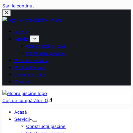
Sari la conținut
Acasă
Servicii
Construcții piscine
Intreținere piscine
Produse Piscină
Prețuri Piscine
Informații Utile
Contact
Coș de cumpărături
0
Acasă
Servicii
Construcții piscine