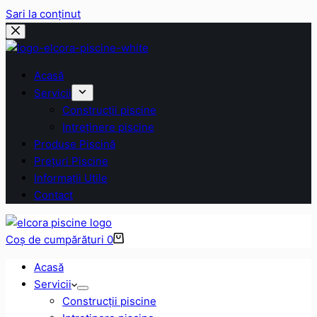
Sari la conținut
Acasă
Servicii
Construcții piscine
Intreținere piscine
Produse Piscină
Prețuri Piscine
Informații Utile
Contact
Coș de cumpărături
0
Acasă
Servicii
Construcții piscine