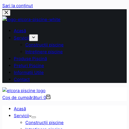
Sari la conținut
Acasă
Servicii
Construcții piscine
Intreținere piscine
Produse Piscină
Prețuri Piscine
Informații Utile
Contact
Coș de cumpărături
0
Acasă
Servicii
Construcții piscine