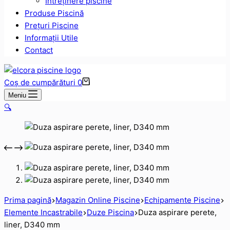
Intreținere piscine
Produse Piscină
Prețuri Piscine
Informații Utile
Contact
Coș de cumpărături
0
Meniu
🔍
Prima pagină
Magazin Online Piscine
Echipamente Piscine
Elemente Incastrabile
Duze Piscina
Duza aspirare perete,
liner, D340 mm