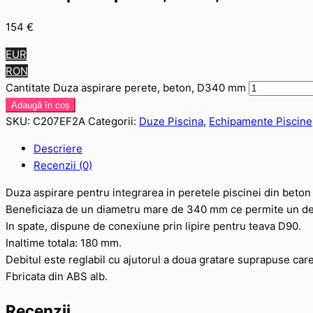
154
€
EUR
RON
Cantitate Duza aspirare perete, beton, D340 mm
Adaugă în coș
SKU:
C207EF2A
Categorii:
Duze Piscina
,
Echipamente Piscine
Descriere
Recenzii (0)
Duza aspirare pentru integrarea in peretele piscinei din beton
Beneficiaza de un diametru mare de 340 mm ce permite un deb
In spate, dispune de conexiune prin lipire pentru teava D90.
Inaltime totala: 180 mm.
Debitul este reglabil cu ajutorul a doua gratare suprapuse care s
Fbricata din ABS alb.
Recenzii