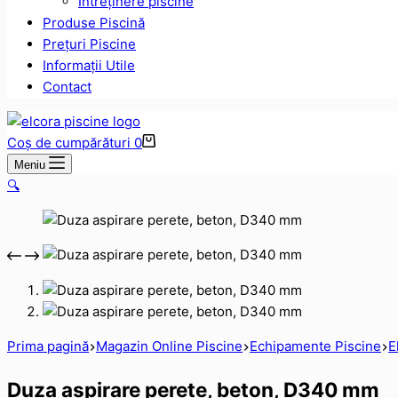
Intreținere piscine
Produse Piscină
Prețuri Piscine
Informații Utile
Contact
Coș de cumpărături
0
Meniu
🔍
Prima pagină
Magazin Online Piscine
Echipamente Piscine
E
Duza aspirare perete, beton, D340 mm