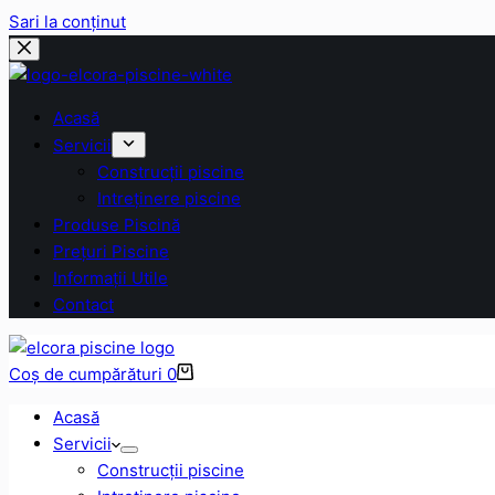
Sari la conținut
Acasă
Servicii
Construcții piscine
Intreținere piscine
Produse Piscină
Prețuri Piscine
Informații Utile
Contact
Coș de cumpărături
0
Acasă
Servicii
Construcții piscine