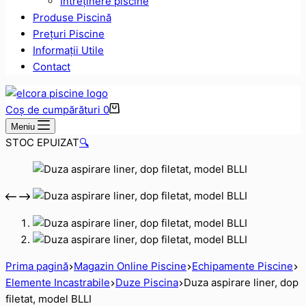
Intreținere piscine
Produse Piscină
Prețuri Piscine
Informații Utile
Contact
Coș de cumpărături
0
Meniu
STOC EPUIZAT
🔍
Prima pagină
Magazin Online Piscine
Echipamente Piscine
Elemente Incastrabile
Duze Piscina
Duza aspirare liner, dop
filetat, model BLLI