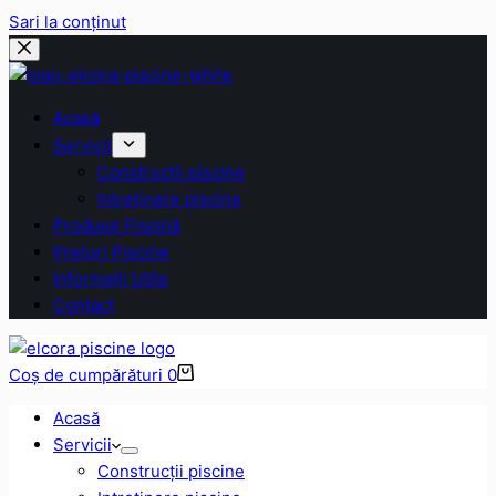
Sari la conținut
Acasă
Servicii
Construcții piscine
Intreținere piscine
Produse Piscină
Prețuri Piscine
Informații Utile
Contact
Coș de cumpărături
0
Acasă
Servicii
Construcții piscine