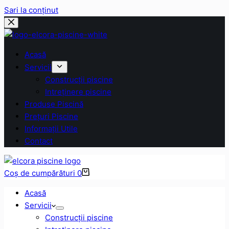
Sari la conținut
Acasă
Servicii
Construcții piscine
Intreținere piscine
Produse Piscină
Prețuri Piscine
Informații Utile
Contact
Coș de cumpărături
0
Acasă
Servicii
Construcții piscine