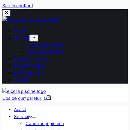
Sari la conținut
Acasă
Servicii
Construcții piscine
Intreținere piscine
Produse Piscină
Prețuri Piscine
Informații Utile
Contact
Coș de cumpărături
0
Acasă
Servicii
Construcții piscine