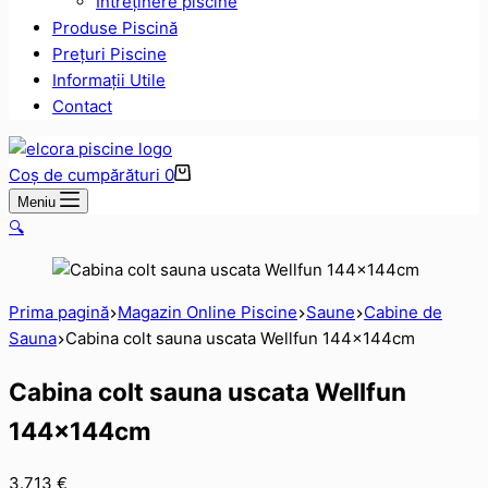
Intreținere piscine
Produse Piscină
Prețuri Piscine
Informații Utile
Contact
Coș de cumpărături
0
Meniu
🔍
Prima pagină
Magazin Online Piscine
Saune
Cabine de
Sauna
Cabina colt sauna uscata Wellfun 144x144cm
Cabina colt sauna uscata Wellfun
144x144cm
3.713
€